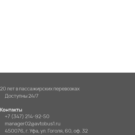
20 лет в пассажирских перевозках
Доступны 24/7
Контакты
+7 (347) 214-92-50
manager02@avtobus1.ru
450076, г. Уфа, ул. Гоголя, 60, оф. 32