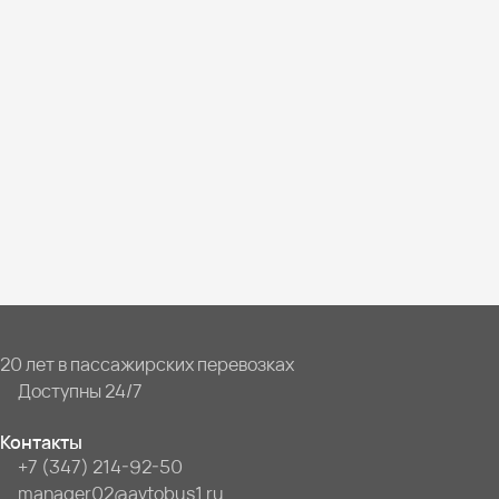
20 лет в пассажирских перевозках
Доступны 24/7
Контакты
+7 (347) 214-92-50
manager02@avtobus1.ru