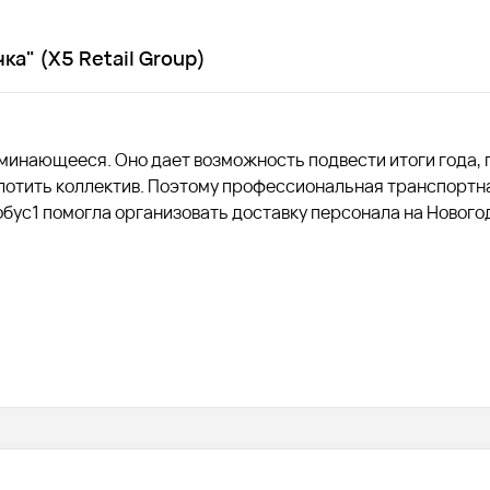
а" (X5 Retail Group)
минающееся. Оно дает возможность подвести итоги года, 
лотить коллектив. Поэтому профессиональная транспортна
обус1 помогла организовать доставку персонала на Нового
 (X5 Retail Group) в Екатеринбурге.