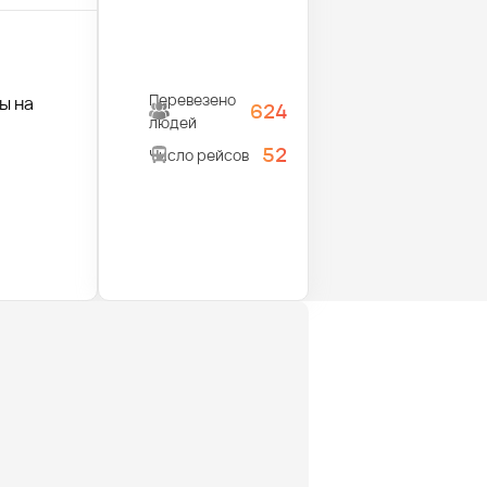
Перевезено
ы на
624
людей
52
Число рейсов