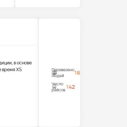
диции, в основе
е время X5
Перевезено
1680
людей
Число
142
рейсов