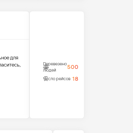
ьное для
Перевезено
ласитесь,
500
людей
18
Число рейсов