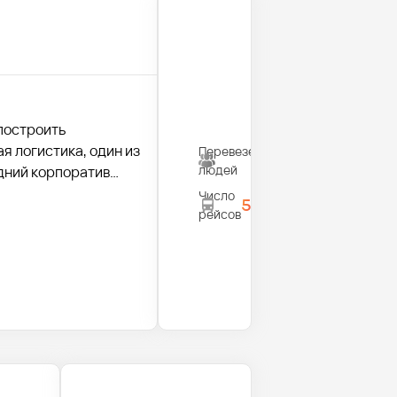
построить
я логистика, один из
Перевезено
1300
людей
дний корпоратив
Число
5
рейсов