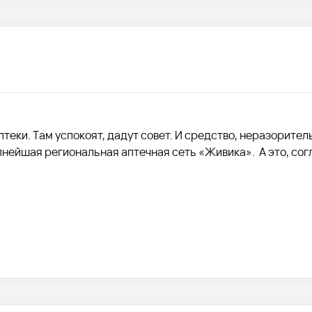
теки. Там успокоят, дадут совет. И средство, неразорител
пнейшая региональная аптечная сеть «Живика». А это, сог