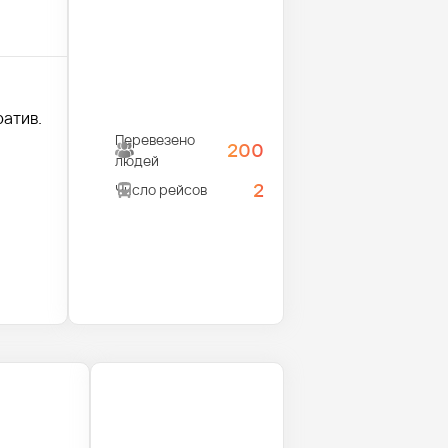
ратив.
Перевезено
200
людей
2
Число рейсов