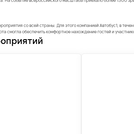
ра. На событие всероссийского масштаба приехало более 1300 зр
ероприятия со всей страны. Для этого компанией Автобус1, в тече
бота смогла обеспечить комфортное нахождение гостей и участник
роприятий